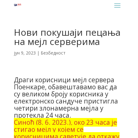
Нови покушаји пецања
на мејл серверима
јун 9, 2023
|
Безбедност
Драги корисници мејл сервера
Поенкаре, обавештавамо вас да
су великом броју корисника у
електронско сандуче пристигла
четири злонамерна мејла у
протекла 24 часа.
Синоћ (8. 6. 2023.), око 23 часа је
стигао мејл у којем се
корисницима саветује да откажу