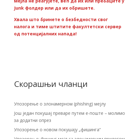
мејла не реагујете, већ да их или пребаците у
Junk фолдер или да их обришете.
Хвала што бринете о безбедности свог
налога и тиме штитите факултетски сервер
од потенцијалних напада!
Скорашњи чланци
Упозорење о злонамерном (phishing) мејлу
Још један покушај преваре путем е-поште – молимо
за додатни опрез
Упозорење о новом покушају „фишинга“
Упозорење: Фишинг мејл са злонамерним прилогом