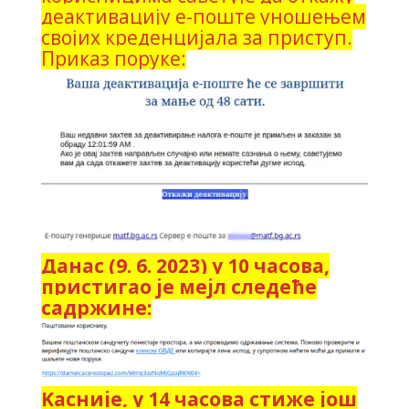
деактивацију е-поште уношењем
својих креденцијала за приступ.
Приказ поруке:
Данас (9. 6. 2023) у 10 часова,
пристигао је мејл следеће
садржине:
Kасније, у 14 часова стиже још