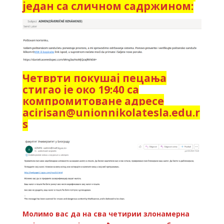
један са сличном садржином:
Четврти покушај пецања
стигао је око 19:40 са
компромитоване адресе
acirisan@unionnikolatesla.edu.r
s
Молимо вас да на сва четирии злонамерна